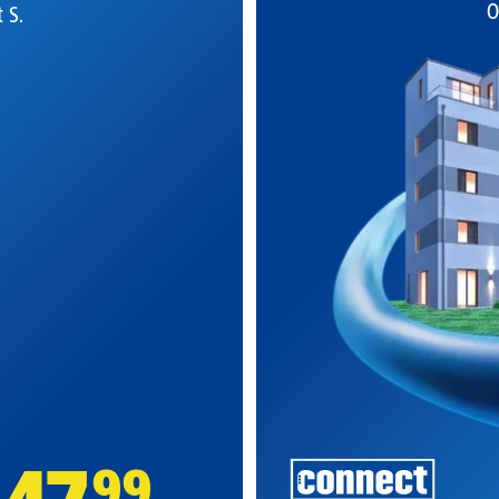
O
t S.
99