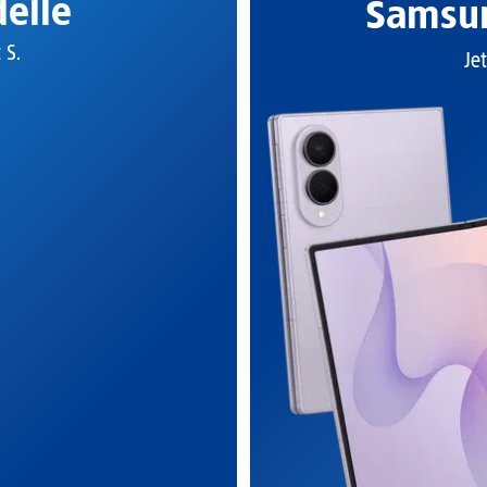
elle
Samsun
t S.
Jet