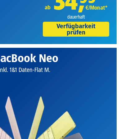
34
,
ab
€/Monat*
dauerhaft
Verfügbarkeit
prüfen
acBook Neo
Inkl. 1&1 Daten-Flat M.