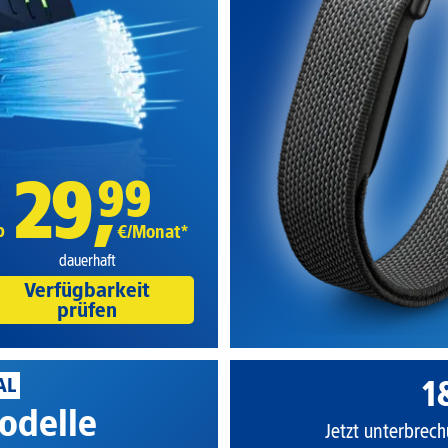
29
,
99
b
€/Monat*
dauerhaft
Verfügbarkeit
prüfen
1
AL
odelle
Jetzt unterbrech