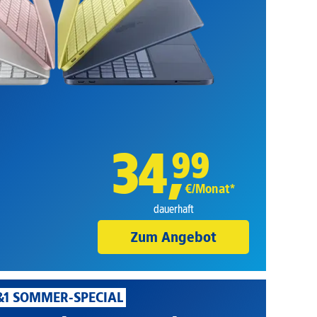
34
,
99
€/Monat*
dauerhaft
Zum Angebot
&1 SOMMER-SPECIAL