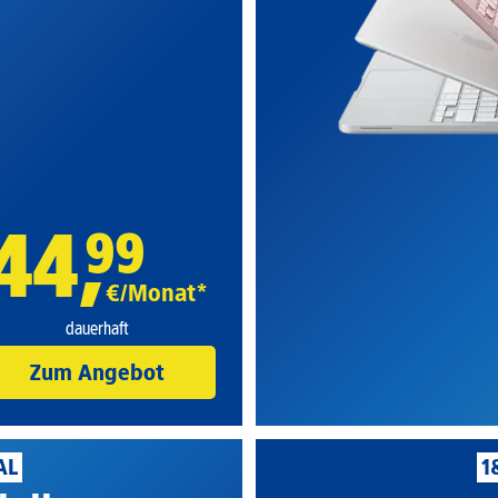
44
,
99
€/Monat*
dauerhaft
Zum Angebot
AL
1