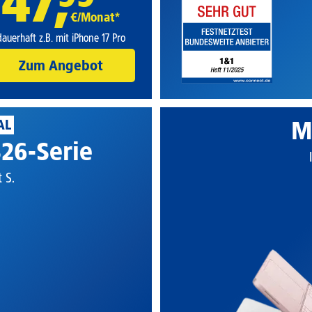
47
,
€/Monat*
dauerhaft z.B. mit iPhone 17 Pro
Zum Angebot
M
AL
26-Serie
t S.