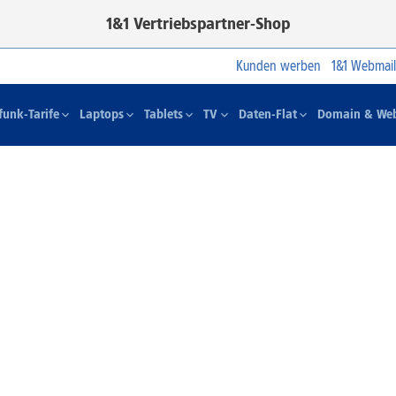
1&1 Vertriebspartner-Shop
Kunden werben
1&1 Webmail
funk-Tarife
Laptops
Tablets
TV
Daten-Flat
Domain & Web
1&1 SOMMER-SPECIAL
Farbelhaft
Jetzt alle iPhone-Modelle zum
Dauertiefpreis sichern.*